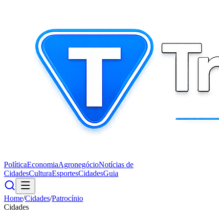
Política
Economia
Agronegócio
Notícias de
Cidades
Cultura
Esportes
Cidades
Guia
Home
/
Cidades
/
Patrocínio
Cidades