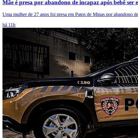
Mãe é presa por abandono de incapaz após bebê ser
Uma mulher de 27 anos foi presa em Patos de Minas por abandono de 
há 11h