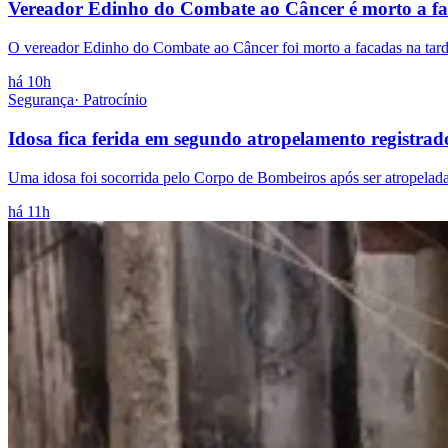
Vereador Edinho do Combate ao Câncer é morto a f
O vereador Edinho do Combate ao Câncer foi morto a facadas na tarde
há 10h
Segurança
·
Patrocínio
Idosa fica ferida em segundo atropelamento registra
Uma idosa foi socorrida pelo Corpo de Bombeiros após ser atropelada
há 11h