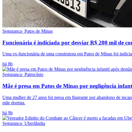
Segurança
·
Patos de Minas
Funcionária é indiciada por desviar R$ 200 mil de c
Uma ex-funcionária de uma construtora em Patos de Minas foi indiciad
há 8h
Segurança
·
Patrocínio
Mãe é presa em Patos de Minas por negligência infan
Uma mulher de 27 anos foi presa em flagrante por abandono de incap
mãe dormia.
há 9h
Segurança
·
Uberlândia