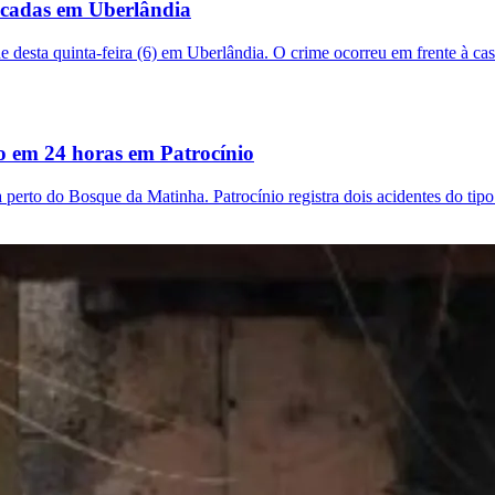
acadas em Uberlândia
 desta quinta-feira (6) em Uberlândia. O crime ocorreu em frente à ca
do em 24 horas em Patrocínio
 perto do Bosque da Matinha. Patrocínio registra dois acidentes do ti