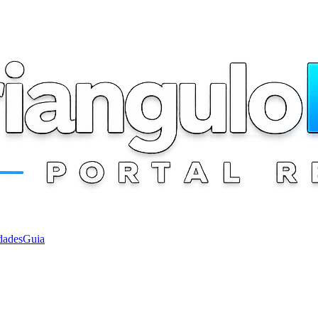
dades
Guia