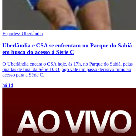
Esportes
·
Uberlândia
Uberlândia e CSA se enfrentam no Parque do Sabiá
em busca do acesso à Série C
O Uberlândia encara o CSA hoje, às 17h, no Parque do Sabiá, pelas
quartas de final da Série D. O jogo vale um passo decisivo rumo ao
acesso para a Série C.
há 1d