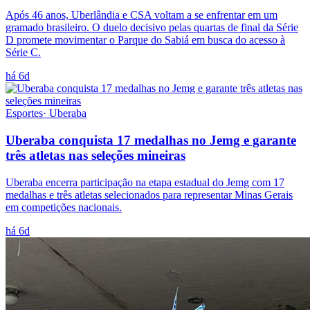
Após 46 anos, Uberlândia e CSA voltam a se enfrentar em um
gramado brasileiro. O duelo decisivo pelas quartas de final da Série
D promete movimentar o Parque do Sabiá em busca do acesso à
Série C.
há 6d
Esportes
·
Uberaba
Uberaba conquista 17 medalhas no Jemg e garante
três atletas nas seleções mineiras
Uberaba encerra participação na etapa estadual do Jemg com 17
medalhas e três atletas selecionados para representar Minas Gerais
em competições nacionais.
há 6d