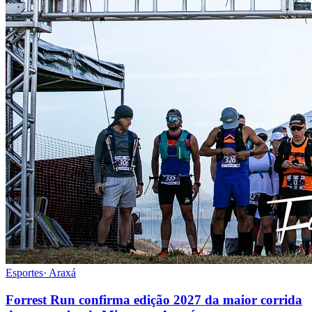
Esportes
·
Araxá
Forrest Run confirma edição 2027 da maior corrida