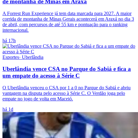
de montanha de Minas em Araxá
A Forrest Run Experience já tem data marcada para 2027. A maior
corrida de montanha de Minas Gerais acontecerá em Araxá no dia 3
de abril, com percursos de até 55 km e pontuação para o ranking
internacional.
há 17h
Esportes
·
Uberlândia
Uberlândia vence CSA no Parque do Sabiá e fica a
um empate do acesso à Série C
O Uberlândia venceu o CSA por 1 a 0 no Parque do Sabiá e abriu
vantagem na disputa pelo acesso à Série C. O Verdão joga pelo
empate no jogo de volta em Maceió.
há 1d