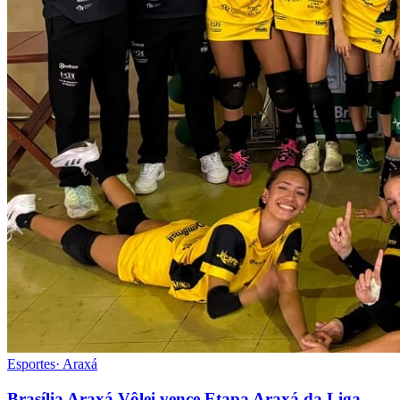
Esportes
·
Araxá
Brasília Araxá Vôlei vence Etapa Araxá da Liga