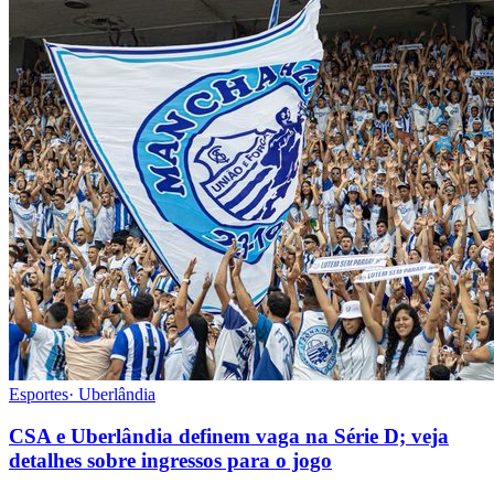
Esportes
·
Uberlândia
CSA e Uberlândia definem vaga na Série D; veja
detalhes sobre ingressos para o jogo