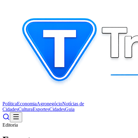
Política
Economia
Agronegócio
Notícias de
Cidades
Cultura
Esportes
Cidades
Guia
Editoria