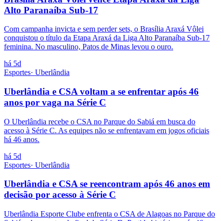
Alto Paranaíba Sub-17
Com campanha invicta e sem perder sets, o Brasília Araxá Vôlei
conquistou o título da Etapa Araxá da Liga Alto Paranaíba Sub-17
feminina. No masculino, Patos de Minas levou o ouro.
há 5d
Esportes
·
Uberlândia
Uberlândia e CSA voltam a se enfrentar após 46
anos por vaga na Série C
O Uberlândia recebe o CSA no Parque do Sabiá em busca do
acesso à Série C. As equipes não se enfrentavam em jogos oficiais
há 46 anos.
há 5d
Esportes
·
Uberlândia
Uberlândia e CSA se reencontram após 46 anos em
decisão por acesso à Série C
Uberlândia Esporte Clube enfrenta o CSA de Alagoas no Parque do