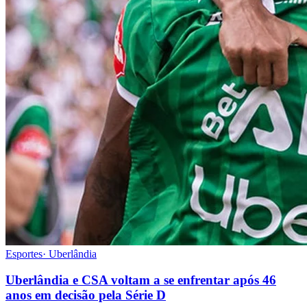
Esportes
·
Uberlândia
Uberlândia e CSA voltam a se enfrentar após 46
anos em decisão pela Série D