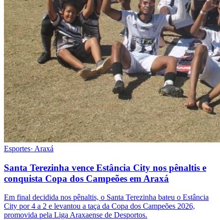
Esportes
·
Araxá
Santa Terezinha vence Estância City nos pênaltis e
conquista Copa dos Campeões em Araxá
Em final decidida nos pênaltis, o Santa Terezinha bateu o Estância
City por 4 a 2 e levantou a taça da Copa dos Campeões 2026,
promovida pela Liga Araxaense de Desportos.