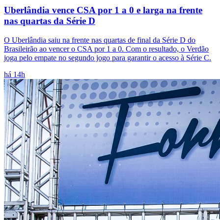
Uberlândia vence CSA por 1 a 0 e larga na frente
nas quartas da Série D
O Uberlândia saiu na frente nas quartas de final da Série D do
Brasileirão ao vencer o CSA por 1 a 0. Com o resultado, o Verdão
joga pelo empate no segundo jogo para garantir o acesso à Série C.
há 14h