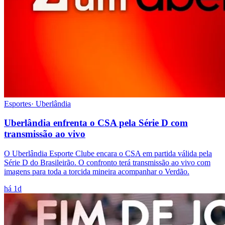
Esportes
·
Uberlândia
Uberlândia enfrenta o CSA pela Série D com
transmissão ao vivo
O Uberlândia Esporte Clube encara o CSA em partida válida pela
Série D do Brasileirão. O confronto terá transmissão ao vivo com
imagens para toda a torcida mineira acompanhar o Verdão.
há 1d