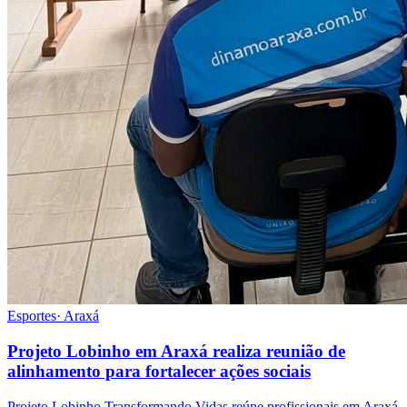
Esportes
·
Araxá
Projeto Lobinho em Araxá realiza reunião de
alinhamento para fortalecer ações sociais
Projeto Lobinho Transformando Vidas reúne profissionais em Araxá