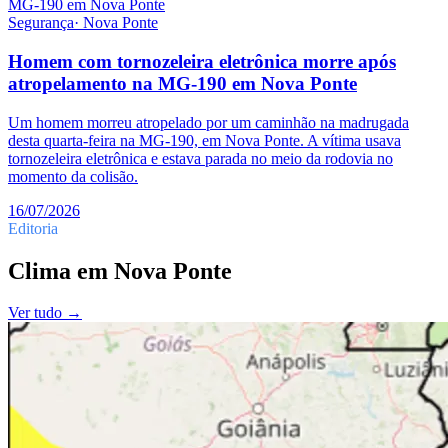
Segurança
·
Nova Ponte
Homem com tornozeleira eletrônica morre após
atropelamento na MG-190 em Nova Ponte
Um homem morreu atropelado por um caminhão na madrugada
desta quarta-feira na MG-190, em Nova Ponte. A vítima usava
tornozeleira eletrônica e estava parada no meio da rodovia no
momento da colisão.
16/07/2026
Editoria
Clima
em
Nova Ponte
Ver tudo →