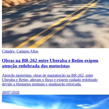
Cidades
·
Campos Altos
Obras na BR-262 entre Uberaba e Betim exigem
atenção redobrada dos motoristas
Atenção motoristas: obras de manutenção na BR-262, entre
Uberaba e Betim, alteram o fluxo e exigem cuidado redobrado
devido a bloqueios pontuais e sinalização reforçada.
28/07/2026