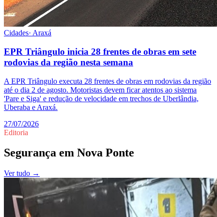
Cidades
·
Araxá
EPR Triângulo inicia 28 frentes de obras em sete
rodovias da região nesta semana
A EPR Triângulo executa 28 frentes de obras em rodovias da região
até o dia 2 de agosto. Motoristas devem ficar atentos ao sistema
'Pare e Siga' e redução de velocidade em trechos de Uberlândia,
Uberaba e Araxá.
27/07/2026
Editoria
Segurança
em
Nova Ponte
Ver tudo →