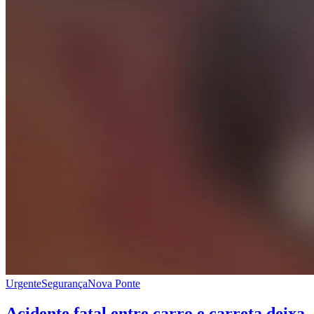
Urgente
Segurança
Nova Ponte
Acidente fatal entre carro e carreta deixa