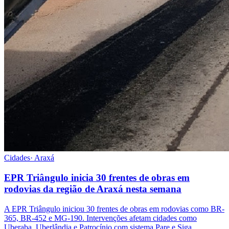
Cidades
·
Araxá
EPR Triângulo inicia 30 frentes de obras em
rodovias da região de Araxá nesta semana
A EPR Triângulo iniciou 30 frentes de obras em rodovias como BR-
365, BR-452 e MG-190. Intervenções afetam cidades como
Uberaba, Uberlândia e Patrocínio com sistema Pare e Siga.