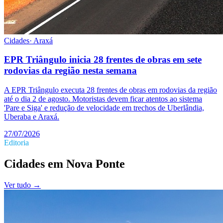
Cidades
·
Araxá
EPR Triângulo inicia 28 frentes de obras em sete
rodovias da região nesta semana
A EPR Triângulo executa 28 frentes de obras em rodovias da região
até o dia 2 de agosto. Motoristas devem ficar atentos ao sistema
'Pare e Siga' e redução de velocidade em trechos de Uberlândia,
Uberaba e Araxá.
27/07/2026
Editoria
Cidades
em
Nova Ponte
Ver tudo →