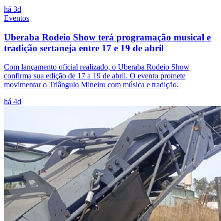
há 3d
Eventos
Uberaba Rodeio Show terá programação musical e
tradição sertaneja entre 17 e 19 de abril
Com lançamento oficial realizado, o Uberaba Rodeio Show
confirma sua edição de 17 a 19 de abril. O evento promete
movimentar o Triângulo Mineiro com música e tradição.
há 4d