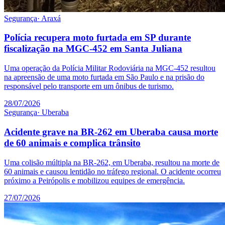
Segurança
·
Araxá
Polícia recupera moto furtada em SP durante
fiscalização na MGC-452 em Santa Juliana
Uma operação da Polícia Militar Rodoviária na MGC-452 resultou
na apreensão de uma moto furtada em São Paulo e na prisão do
responsável pelo transporte em um ônibus de turismo.
28/07/2026
Segurança
·
Uberaba
Acidente grave na BR-262 em Uberaba causa morte
de 60 animais e complica trânsito
Uma colisão múltipla na BR-262, em Uberaba, resultou na morte de
60 animais e causou lentidão no tráfego regional. O acidente ocorreu
próximo a Peirópolis e mobilizou equipes de emergência.
27/07/2026