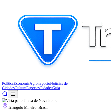
Política
Economia
Agronegócio
Notícias de
Cidades
Cultura
Esportes
Cidades
Guia
Triângulo Mineiro, Brasil