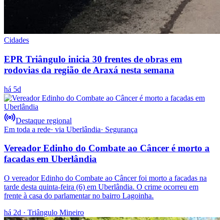
Cidades
EPR Triângulo inicia 30 frentes de obras em
rodovias da região de Araxá nesta semana
há 5d
Destaque regional
Em toda a rede
· via
Uberlândia
·
Segurança
Vereador Edinho do Combate ao Câncer é morto a
facadas em Uberlândia
O vereador Edinho do Combate ao Câncer foi morto a facadas na
tarde desta quinta-feira (6) em Uberlândia. O crime ocorreu em
frente à casa do parlamentar no bairro Lagoinha.
há 2d
· Triângulo Mineiro